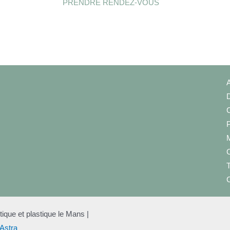
PRENDRE RENDEZ-VOUS
A
D
C
P
M
C
T
C
que et plastique le Mans |
Astra