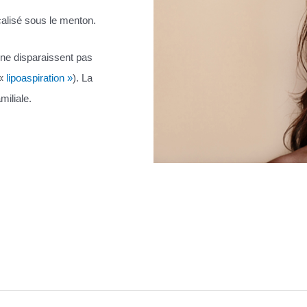
ocalisé sous le menton.
 ne disparaissent pas
 «
lipoaspiration »
). La
miliale.