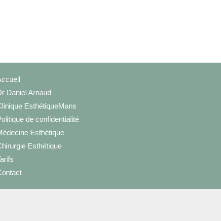
ccueil
r Daniel Arnaud
linique EsthétiqueMans
olitique de confidentialité
édecine Esthétique
hirurgie Esthétique
arifs
ontact